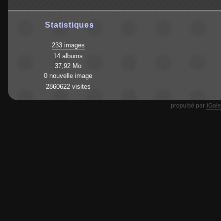
Statistiques
233 images
14 albums
37,92 Mo
0 nouvelle image
2860622 visites
propulsé par
iGale