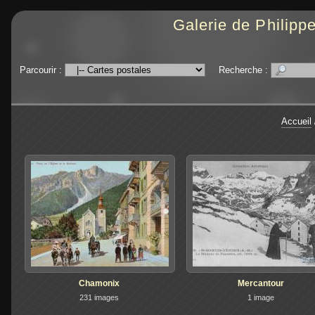
Galerie de Philipp
Parcourir :
Recherche :
Accueil
Chamonix
Mercantour
231 images
1 image